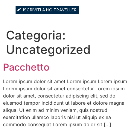
ISCRIVITI A HG TRAVELLER
Categoria:
Uncategorized
Pacchetto
Informazioni generali
Lorem ipsum dolor sit amet Lorem ipsum Lorem ipsum
Hotel Due Ragni è un hotel a 3 stelle situato a Villorba 
Lorem ipsum dolor sit amet consectetur Lorem ipsum
Hotel Due Ragni in sintesi
dolor sit amet, consectetur adipiscing elit, sed do
eiusmod tempor incididunt ut labore et dolore magna
Posizione Strategica:
Situato a soli
10-15 minuti di 
aliqua. Ut enim ad minim veniam, quis nostrud
Ristorazione Completa:
Ristorante interno e pizzeri
exercitation ullamco laboris nisi ut aliquip ex ea
Servizi Business:
Connessione Wi-Fi in fibra ottica g
commodo consequat Lorem ipsum dolor sit […]
Accoglienza h24:
Reception sempre operativa per gest