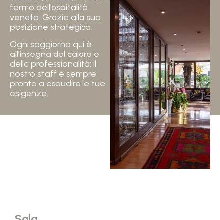
fermo dell’ospitalità
veneta. Grazie alla sua
posizione strategica.
Ogni soggiorno qui è
all’insegna del calore e
della professionalità: il
nostro staff è sempre
pronto a esaudire le tue
esigenze.
Sala