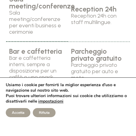
meeting/conferenze
Reception 24h
Sala
Reception 24h con
meeting/conferenze
staff multilingue.
per eventi business e
cerimonie
Bar e caffetteria
Parcheggio
privato gratuito
Bar e caffetteria
interni, sempre a
Parcheggio privato
disposizione per un
gratuito per auto e
caffè o uno snack.
moto
Usiamo i cookie per fornirti la miglior esperienza d'uso e
navigazione sul nostro sito web.
Puoi trovare ulteriori informazioni sui cookie che utilizziamo o
disattivarli nelle
impostazioni
PRENOTA ORA
Accetta
Rifiuta
E-MAIL
WHATSAPP
CHIAMA